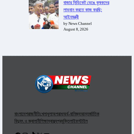
বাজার সিন্ডিকেট ভেঙে কৃষকদের
লাভবান করতে কাজ করছি:
আইনমন্ত্রী
by News Channel
August 8, 2026
বাংলাদেশ
রাজনীতি
খেলাধুলা
অপরাধ
অর্থ-বানিজ্য
আন্তর্জাতিক
বিদ্যুৎ ও জ্বালানী
শিক্ষা
স্বাস্থ্য
প্রযুক্তি
লাইফস্টাইল