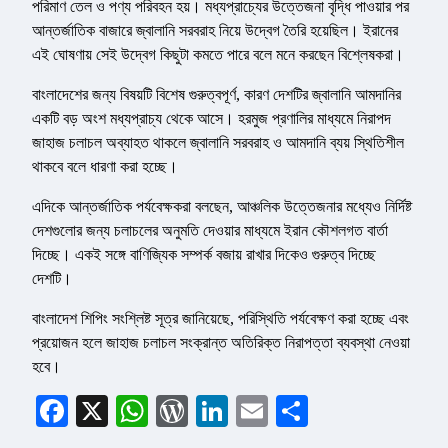
পরিমাণ তেল ও পণ্য পরিবহন হয়। মধ্যপ্রাচ্যের উত্তেজনা বৃদ্ধি পাওয়ার পর
আন্তর্জাতিক বাজারে জ্বালানি সরবরাহ নিয়ে উদ্বেগ তৈরি হয়েছিল। ইরানের
এই ঘোষণায় সেই উদ্বেগ কিছুটা কমতে পারে বলে মনে করছেন বিশ্লেষকরা।
বাংলাদেশের জন্য বিষয়টি বিশেষ গুরুত্বপূর্ণ, কারণ দেশটির জ্বালানি আমদানির
একটি বড় অংশ মধ্যপ্রাচ্য থেকে আসে। হরমুজ প্রণালির মাধ্যমে নিরাপদ
জাহাজ চলাচল অব্যাহত থাকলে জ্বালানি সরবরাহ ও আমদানি ব্যয় স্থিতিশীল
থাকবে বলে ধারণা করা হচ্ছে।
এদিকে আন্তর্জাতিক পর্যবেক্ষকরা বলছেন, আঞ্চলিক উত্তেজনার মধ্যেও নির্দিষ্ট
দেশগুলোর জন্য চলাচলের অনুমতি দেওয়ার মাধ্যমে ইরান কৌশলগত বার্তা
দিচ্ছে। একই সঙ্গে বাণিজ্যিক সম্পর্ক বজায় রাখার দিকেও গুরুত্ব দিচ্ছে
দেশটি।
বাংলাদেশ শিপিং সংশ্লিষ্ট সূত্র জানিয়েছে, পরিস্থিতি পর্যবেক্ষণ করা হচ্ছে এবং
প্রয়োজন হলে জাহাজ চলাচল সংক্রান্ত অতিরিক্ত নিরাপত্তা ব্যবস্থা নেওয়া
হবে।
Facebook
X
WhatsApp
WordPress
LinkedIn
Email
Share