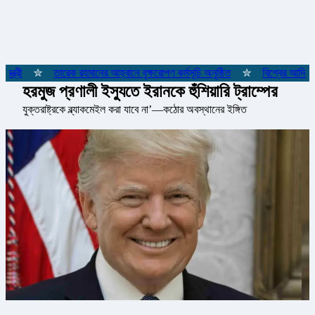
ত্রী
✮
তারেক রহমানের আহ্বানে বৃক্ষরোপণ কর্মসূচি অনুষ্ঠিত
✮
বিশ্বের আদিবাসী
হরমুজ প্রণালী ইস্যুতে ইরানকে হুঁশিয়ারি ট্রাম্পের
যুক্তরাষ্ট্রকে ব্ল্যাকমেইল করা যাবে না’—কঠোর অবস্থানের ইঙ্গিত