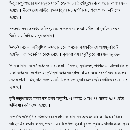
উত্তর-পূর্বাঞ্চলের হাওরভুক্ত সাতটি জেলায় চলতি মৌসুমে বোরো ধানের বাম্পার ফলন
হয়েছে। ইতোমধ্যে অর্জিত লক্ষ্যমাত্রার ৮৪ দশমিক ৮১ শতাংশ ধান কাটা শেষ
হয়েছে।
মঙ্গলবার সকালে তথ্য অধিদপ্তরের সম্মেলন কক্ষে আয়োজিত সাপ্তাহিক প্রেস
ব্রিফিংয়ে তিনি এ তথ্য জানান।
উপদেষ্টা বলেন, অতিবৃষ্টি ও উজানের ঢলে ফসলের ক্ষয়ক্ষতির যে আশঙ্কা তৈরি
হয়েছিল, তা অনেকটাই কেটে গেছে। কৃষকরা এখন স্বস্তিতে ধান ঘরে তুলছেন।
তিনি জানান, সিলেট অঞ্চলের চার জেলা—সিলেট, সুনামগঞ্জ, হবিগঞ্জ ও মৌলভীবাজার;
ঢাকা অঞ্চলের কিশোরগঞ্জ; কুমিল্লা অঞ্চলের ব্রাহ্মণবাড়িয়া এবং ময়মনসিংহ অঞ্চলের
নেত্রকোনা—এই সাত জেলায় মোট ৪ লাখ ৫৫ হাজার ১৫৩ হেক্টর জমিতে বোরো চাষ
হয়েছে।
কৃষি মন্ত্রণালয়ের হালনাগাদ তথ্য অনুযায়ী, এ পর্যন্ত ৩ লাখ ৭৪ হাজার ৭৫৭ হেক্টর
জমির ধান কাটা শেষ হয়েছে।
সম্প্রতি অতিবৃষ্টি ও উজানের ঢলে হাওরের ধান নিমজ্জিত হওয়ার আশঙ্কার বিষয়ে
জাহেদ উর রহমান বলেন, গত ৭ মে থেকে শুরু হওয়া বৃষ্টিতে প্রায় ১ হাজার ৩১৫ হেক্টর