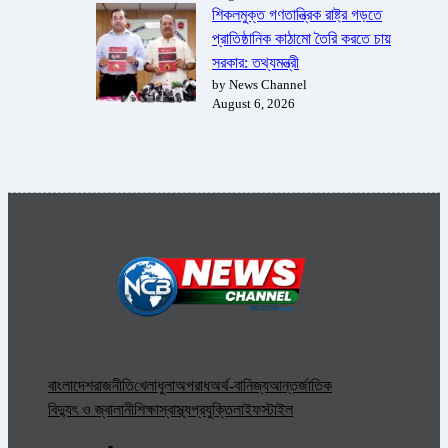
শিকলমুক্ত গণতান্ত্রিক রাষ্ট্র গড়তে
প্রাতিষ্ঠানিক কাঠামো তৈরি করতে চায়
সরকার: তথ্যমন্ত্রী
by News Channel
August 6, 2026
বাংলাদেশ
রাজনীতি
খেলাধুলা
অপরাধ
অর্থ-বানিজ্য
আন্তর্জাতিক
বিদ্যুৎ ও জ্বালানী
শিক্ষা
স্বাস্থ্য
প্রযুক্তি
লাইফস্টাইল