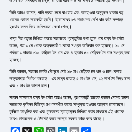
জমির ধান নিমজ্জিত হয়েছিল, যা মোট আবাদি জমির মাত্র ০ দশমিক ২৯ শতাংশ।
তিনি আরও জানান, পানি দ্রুত নেমে যাওয়ায় এবং আবহাওয়া অনুকূলে থাকায় বড়
ধরনের কোনো ক্ষয়ক্ষতি হয়নি। ইতোমধ্যে ৮৪ শতাংশের বেশি ধান কাটা সম্পন্ন
হওয়ায় ফলন নিয়ে অনিশ্চয়তা কেটে গেছে।
খাদ্য নিরাপত্তা নিশ্চিত করতে সরকারের প্রস্তুতির কথা তুলে ধরে তথ্য উপদেষ্টা
বলেন, গত ৩ মে থেকে অভ্যন্তরীণ বোরো সংগ্রহ অভিযান শুরু হয়েছে। ১০ মে
পর্যন্ত ১ হাজার ৫১০ মেট্রিক টন ধান এবং ৪ হাজার ৫০ মেট্রিক টন চাল সংগ্রহ করা
হয়েছে।
তিনি জানান, সরকার চলতি মৌসুমে মোট ১৮ লাখ মেট্রিক টন ধান ও চাল কেনার
লক্ষ্যমাত্রা নির্ধারণ করেছে। এর মধ্যে রয়েছে ৫ লাখ টন ধান, ১২ লাখ টন সিদ্ধ চাল
এবং ১ লাখ টন আতপ চাল।
সংবাদ সম্মেলনে তথ্য উপদেষ্টা আরও বলেন, প্রধানমন্ত্রী তারেক রহমান দেশের তরুণ
সমাজকে কৃষিসহ বিভিন্ন উৎপাদনশীল কাজে সম্পৃক্ত হওয়ার আহ্বান জানাচ্ছেন।
কৃষিকে আধুনিক করা এবং কৃষকদের ন্যায্যমূল্য নিশ্চিত করার মাধ্যমে এই খাতকে
আরও লাভজনক ও টেকসই করার লক্ষ্যে সরকার কাজ করে যাচ্ছে।
Facebook
X
WhatsApp
WordPress
LinkedIn
Email
Share