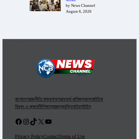
by News Channel
August 6, 2026
বাংলাদেশ
রাজনীতি
খেলাধুলা
অপরাধ
অর্থ-বানিজ্য
আন্তর্জাতিক
বিদ্যুৎ ও জ্বালানী
শিক্ষা
স্বাস্থ্য
প্রযুক্তি
লাইফস্টাইল
Facebook
Instagram
TikTok
X
YouTube
Privacy Policy
Contact
Terms of Use