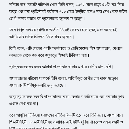
শনিবার হাসপাতালটি পরিদর্শন শেষে তিনি বলেন, ১৯৭২ সালে মাত্র ৫০টি বেড নিয়ে
যাত্রা শুরু করা প্রতিষ্ঠানটি বর্তমানে ৭০০ বেডে উন্নীত হলেও সারা দেশ থেকে জটিল
রোগী আসার কারণে তা প্রয়োজনের তুলনায় অপ্রতুল।
ফলে বিপুল সংখ্যক রোগীকে ভর্তি না নিয়েই ফেরত যেতে হচ্ছে এবং অনেকেই
আউটডোর থেকে চিকিৎসা নিতে বাধ্য হচ্ছেন।
তিনি বলেন, এটি দেশের একটি স্পর্শকাতর ও ডেডিকেটেড শিশু হাসপাতাল, যেখানে
নবজাতক থেকে শুরু করে শুধুমাত্র শিশুরাই চিকিৎসা পায়।
প্রাপ্তবয়স্কদের জন্য আলাদা হাসপাতাল থাকায় এখানে রোগীর চাপ বেশি।
হাসপাতালের পরিবেশ সম্পর্কে তিনি বলেন, অতিরিক্ত রোগীর চাপ থাকা সত্ত্বেও
হাসপাতালটি পরিষ্কার-পরিচ্ছন্ন রয়েছে।
অন্যান্য অনেক সরকারি হাসপাতালের মতো ফ্লোর বা করিডোরে বেড বসানোর দৃশ্য
এখানে দেখা যায় না।
তবে আধুনিক চিকিৎসা সরঞ্জামের ঘাটতির বিষয়টি তুলে ধরে তিনি বলেন, হাসপাতালে
পিআইসিইউ, এনআইসিইউসহ একাধিক আইসিইউ সুবিধা থাকলেও এমআরআই ও
সিটি স্ক্যানের মতো জরুরি ডায়াগনস্টিক সেবা নেই।