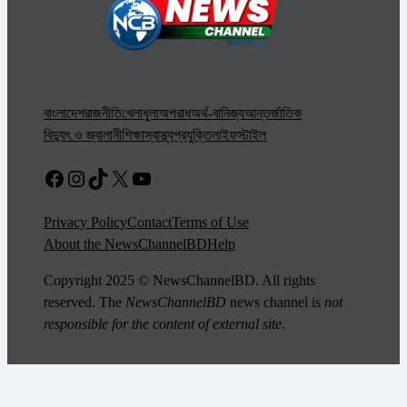
বাংলাদেশ
রাজনীতি
খেলাধুলা
অপরাধ
অর্থ-বানিজ্য
আন্তর্জাতিক
বিদ্যুৎ ও জ্বালানী
শিক্ষা
স্বাস্থ্য
প্রযুক্তি
লাইফস্টাইল
Facebook
Instagram
TikTok
X
YouTube
Privacy Policy
Contact
Terms of Use
About the NewsChannelBD
Help
Copyright 2025 © NewsChannelBD. All rights
reserved. The
NewsChannelBD
news channel is
not
responsible for the content of external site
.