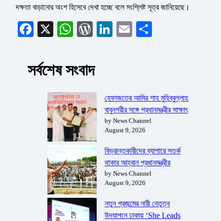
দক্ষতা বাড়ানোর অংশ হিসেবে দেখা হচ্ছে বলে সংশ্লিষ্ট সূত্র জানিয়েছে।
Facebook
X
WhatsApp
WordPress
LinkedIn
Email
Share
সর্বশেষ সংবাদ
হেফাজতের আমির শাহ মুহিব্বুল্লাহ
বাবুনগরীর সঙ্গে প্রধানমন্ত্রীর সাক্ষাৎ
by News Channel
August 9, 2026
বিভ্রান্তকারীদের ব্যাপারে সতর্ক
থাকার আহ্বান প্রধানমন্ত্রীর
by News Channel
August 9, 2026
নতুন প্রজন্মের নারী নেতৃত্ব
উদযাপনে ঢাকায় ‘She Leads