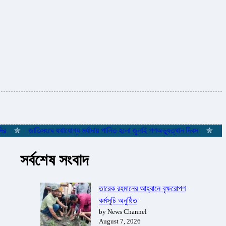
✮
জাতিসংঘে যথাযোগ্য মর্যাদায় পালিত হলো জুলাই গণঅভ্যুত্থান দিবস
✮
ইস্তাম্ব
সর্বশেষ সংবাদ
তারেক রহমানের আহ্বানে বৃক্ষরোপণ
কর্মসূচি অনুষ্ঠিত
by News Channel
August 7, 2026