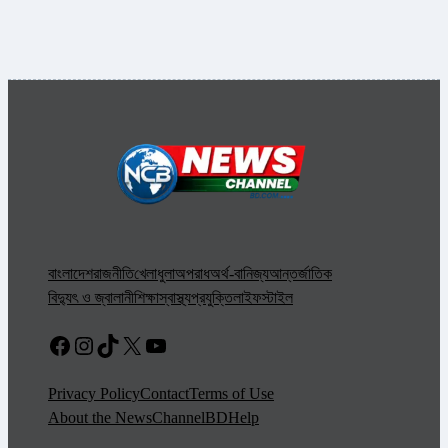
বাংলাদেশ
রাজনীতি
খেলাধুলা
অপরাধ
অর্থ-বানিজ্য
আন্তর্জাতিক
বিদ্যুৎ ও জ্বালানী
শিক্ষা
স্বাস্থ্য
প্রযুক্তি
লাইফস্টাইল
Facebook
Instagram
TikTok
X
YouTube
Privacy Policy
Contact
Terms of Use
About the NewsChannelBD
Help