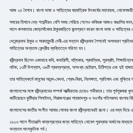
আজ ২৫ বৈশাখ। বাংলা ভাষা ও সাহিত্যের বহুমাত্রিক উৎকর্ষের মহানায়ক, নোবেলজয়ী ব
সময়ের হিসাবে দেড় শতাব্দীরও বেশি সময় পেরিয়ে গেলেও কবিগুরু আজও বাঙালির মন
সালে কলকাতার জোড়াসাঁকোর ঠাকুরবাড়িতে জন্মগ্রহণ করেন বাংলা ভাষা ও সাহিত্যের 
দেবেন্দ্রনাথ ঠাকুর ও সারদাসুন্দরী দেবী-এর সন্তান রবীন্দ্রনাথ শৈশবেই অসাধারণ প্রত
সাহিত্যের অন্যতম কেন্দ্রীয় ব্যক্তিত্বে পরিণত হন।
রবীন্দ্রনাথ ছিলেন একাধারে কবি, কথাশিল্পী, নাট্যকার, প্রাবন্ধিক, সুরস্রষ্টা, শিক্ষাচ
নাটক, ১৩টি উপন্যাস, ৩৬টি প্রবন্ধগ্রন্থ, অসংখ্য ছোটগল্প, চিঠিপত্র এবং দুই হাজ
তার সাহিত্যকর্মে মানুষের আনন্দ-বেদনা, প্রেম-বিরহ, নিঃসঙ্গতা, প্রতিবাদ এবং মুক্
বাংলাদেশের সঙ্গে রবীন্দ্রনাথের সম্পর্ক আত্মীয়তার চেয়েও গভীরতর। তার পূর্বপুরু
কাটিয়েছেন কুষ্টিয়ার শিলাইদহ, সিরাজগঞ্জের শাহজাদপুর ও নওগাঁর পতিসরসহ বাংলার 
বাংলাদেশের জাতীয় সংগীত আমার সোনার বাংলা রবীন্দ্রনাথেরই রচনা। এর মধ্য দিয়ে এই ভূখ
১৯১৩ সালে গীতাঞ্জলি কাব্যগ্রন্থের জন্য সাহিত্যে নোবেল পুরস্কার অর্জনের মাধ্যমে
অন্যতম সাংস্কৃতিক গর্ব।