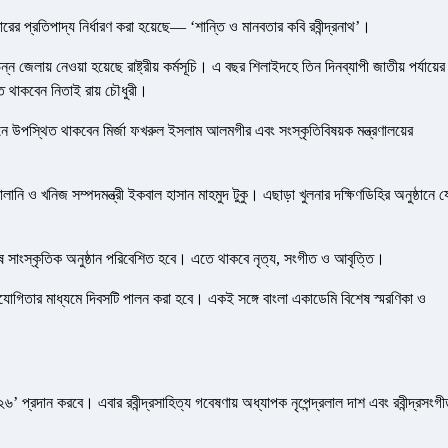
ের প্রতিপাদ্য নির্ধারণ করা হয়েছে— ‘শান্তি ও মানবতার কবি রবীন্দ্রনাথ’।
্ন জেলায় নেওয়া হয়েছে রাষ্ট্রীয় কর্মসূচি। এ বছর শিলাইদহে তিন দিনব্যাপী জাতীয় পর্যায়ের
ত থাকবেন নিতাই রায় চৌধুরী।
খানে উপস্থিত থাকবেন মির্জা ফখরুল ইসলাম আলমগীর এবং সংস্কৃতিবিষয়ক মন্ত্রণালয়ের
লানি ও খনিজ সম্পদমন্ত্রী ইকবাল হাসান মাহমুদ টুকু। এছাড়া খুলনার দক্ষিণডিহির অনুষ্ঠানে 
বিশেষ সাংস্কৃতিক অনুষ্ঠান পরিবেশিত হবে। এতে থাকবে নৃত্য, সংগীত ও আবৃত্তি।
তিযোগিতার মাধ্যমে দিবসটি পালন করা হবে। একই সঙ্গে বাংলা একাডেমি বিশেষ স্মরণিকা ও
২৬’ প্রদান করবে। এবার রবীন্দ্রসাহিত্য গবেষণায় অধ্যাপক নৃপেন্দ্রলাল দাশ এবং রবীন্দ্রসংগ