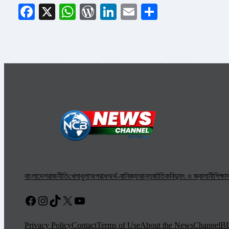
Facebook
X
WhatsApp
WordPress
LinkedIn
Email
Share
বাংলাদেশ
রাজনীতি
খেলাধুলা
অপরাধ
অর্থ-বানিজ্য
আন্তর্জাতিক
বিদ্যুৎ ও জ্বালানী
শিক্ষা
স
Facebook
Instagram
TikTok
X
YouTube
Privacy Policy
Contact
Terms of Use
About the NewsChannelB