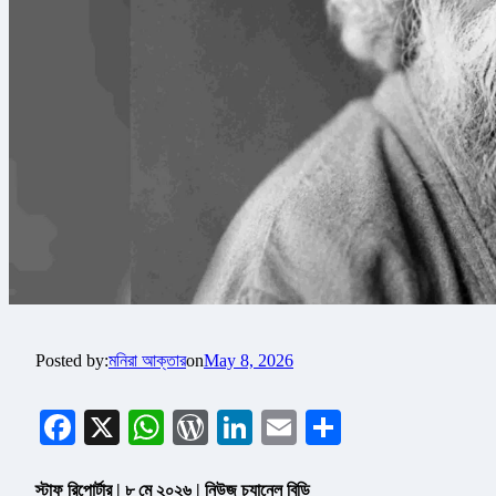
Posted by:
মনিরা আক্তার
on
May 8, 2026
Facebook
X
WhatsApp
WordPress
LinkedIn
Email
Share
স্টাফ রিপোর্টার | ৮ মে ২০২৬ | নিউজ চ্যানেল বিডি