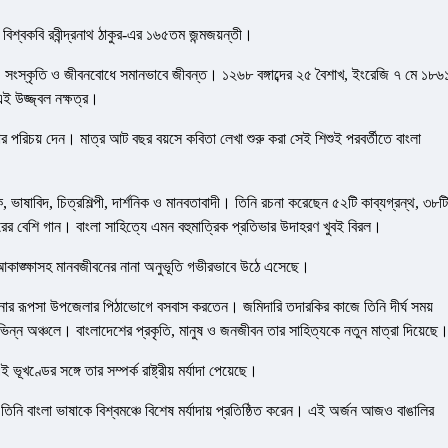
িশ্বকবি রবীন্দ্রনাথ ঠাকুর-এর ১৬৫তম জন্মজয়ন্তী।
ন, সংস্কৃতি ও জীবনবোধে সমানভাবে জীবন্ত। ১২৬৮ বঙ্গাব্দের ২৫ বৈশাখ, ইংরেজি ৭ মে ১৮৬
এই উজ্জ্বল নক্ষত্র।
িভার পরিচয় দেন। মাত্র আট বছর বয়সে কবিতা লেখা শুরু করা সেই শিশুই পরবর্তীতে বাংলা
িন্তক, ভাষাবিদ, চিত্রশিল্পী, দার্শনিক ও মানবতাবাদী। তিনি রচনা করেছেন ৫২টি কাব্যগ্রন্থ, ৩৮টি
ারের বেশি গান। বাংলা সাহিত্যে এমন বহুমাত্রিক প্রতিভার উদাহরণ খুবই বিরল।
তির আকাঙ্ক্ষাসহ মানবজীবনের নানা অনুভূতি গভীরভাবে উঠে এসেছে।
ষরা খুলনার রূপসা উপজেলার পিঠাভোগে বসবাস করতেন। জমিদারি তদারকির কাজে তিনি দীর্ঘ সময়
বিভিন্ন অঞ্চলে। বাংলাদেশের প্রকৃতি, মানুষ ও জনজীবন তার সাহিত্যকে নতুন মাত্রা দিয়েছে
ণ্ডের সঙ্গে তার সম্পর্ক রাষ্ট্রীয় মর্যাদা পেয়েছে।
 তিনি বাংলা ভাষাকে বিশ্বমঞ্চে বিশেষ মর্যাদায় প্রতিষ্ঠিত করেন। এই অর্জন আজও বাঙালির