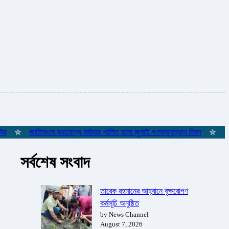
✮
জাতিসংঘে যথাযোগ্য মর্যাদায় পালিত হলো জুলাই গণঅভ্যুত্থান দিবস
✮
ইস্তাম্
সর্বশেষ সংবাদ
তারেক রহমানের আহ্বানে বৃক্ষরোপণ
কর্মসূচি অনুষ্ঠিত
by News Channel
August 7, 2026