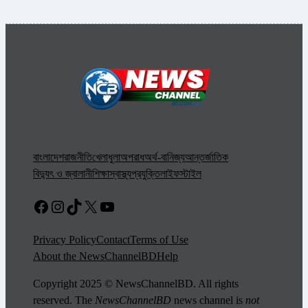
বাংলাদেশ
রাজনীতি
খেলাধুলা
অপরাধ
অর্থ-বানিজ্য
আন্তর্জাতিক
বিদ্যুৎ ও জ্বালানী
শিক্ষা
স্বাস্থ্য
প্রযুক্তি
লাইফস্টাইল
Facebook
Instagram
TikTok
X
YouTube
Privacy Policy
Contact
Terms of Use
About the NewsChannelBD
Help
Copyright 2025 © NewsChannelBD. All rights
reserved. The
NewsChannelBD
news channel is
not