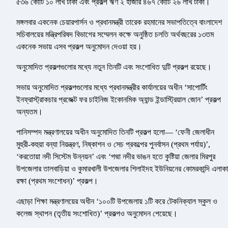
৫৩৬ কোটি ১০ লাখ টাকা এবং প্রকল্প ঋণ ২ হাজার ৪৬৭ কোটি ২৬ লাখ টাকা।
মঙ্গলবার একনেক চেয়ারপার্সন ও প্রধানমন্ত্রী তারেক রহমানের সভাপতিত্বে বাংলাদেশ
সচিবালয়ের মন্ত্রিপরিষদ বিভাগের সম্মেলন কক্ষে অনুষ্ঠিত চলতি অর্থবছরের ১৩তম
একনেক সভায় এসব প্রকল্প অনুমোদন দেওয়া হয়।
অনুমোদিত প্রকল্পগুলোর মধ্যে নতুন তিনটি এবং সংশোধিত দুটি প্রকল্প রয়েছে।
সভায় অনুমোদিত প্রকল্পগুলোর মধ্যে প্রধানমন্ত্রীর কার্যালয়ের অধীন ‘সাপোর্টিং
ইনফ্রাস্ট্রাকচার প্রজেক্ট ফর চাইনিজ ইকোনমিক অ্যান্ড ইন্ডাস্ট্রিয়াল জোন’ প্রকল্প
অন্যতম।
পানিসম্পদ মন্ত্রণালয়ের অধীন অনুমোদিত তিনটি প্রকল্প হলো— ‘ফেনী জেলাধীন
মুহুরী-কহুয়া বন্যা নিয়ন্ত্রণ, নিষ্কাশন ও সেচ প্রকল্পের পুনর্বাসন (প্রথম পর্যায়)’,
‘করতোয়া নদী সিস্টেম উন্নয়ন’ এবং ‘পদ্মা নদীর ভাঙন হতে কুষ্টিয়া জেলার মিরপুর
উপজেলার তালবাড়িয়া ও কুমারখালী উপজেলার শিলাইদহ ইউনিয়নের কোমরকান্দি এলাকা
রক্ষা (প্রথম সংশোধন)’ প্রকল্প।
এছাড়া শিক্ষা মন্ত্রণালয়ের অধীন ‘১০০টি উপজেলায় ১টি করে টেকনিক্যাল স্কুল ও
কলেজ স্থাপন (তৃতীয় সংশোধিত)’ প্রকল্পও অনুমোদন পেয়েছে।