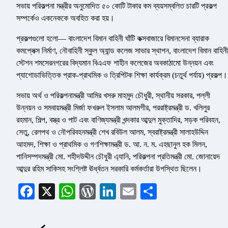
সভায় পরিকল্পনা মন্ত্রীর অনুমোদিত ৫০ কোটি টাকার কম ব্যয়সম্বলিত চারটি প্রকল্প
সম্পর্কেও একনেককে অবহিত করা হয়।
প্রকল্পগুলো হলো— বাংলাদেশ বিমান বাহিনী ঘাঁটি কক্সবাজারে বিমানসেনা ব্যারাক
কমপ্লেক্স নির্মাণ, নৌবাহিনী স্কুল অ্যান্ড কলেজ সাভার স্থাপন, বাংলাদেশ বিমান বাহিনী
স্টেশন শমসেরনগরের বিদ্যমান বিএএফ শাহীন কলেজের অবকাঠামো উন্নয়ন এবং
প্যাগোডাভিত্তিক প্রাক-প্রাথমিক ও ত্রিপিটক শিক্ষা কার্যক্রম (চতুর্থ পর্যায়) প্রকল্প।
সভায় অর্থ ও পরিকল্পনামন্ত্রী আমির খসরু মাহমুদ চৌধুরী, স্থানীয় সরকার, পল্লী
উন্নয়ন ও সমবায়মন্ত্রী মির্জা ফখরুল ইসলাম আলমগীর, পররাষ্ট্রমন্ত্রী ড. খলিলুর
রহমান, শিল্প, বস্ত্র ও পাট এবং বাণিজ্যমন্ত্রী খন্দকার আব্দুল মুক্তাদির, সড়ক পরিবহন,
সেতু, রেলপথ ও নৌপরিবহনমন্ত্রী শেখ রবিউল আলম, স্বরাষ্ট্রমন্ত্রী সালাহউদ্দিন
আহমদ, শিক্ষা ও প্রাথমিক ও গণশিক্ষামন্ত্রী ড. আ. ন. ম. এহছানুল হক মিলন,
পানিসম্পদমন্ত্রী মো. শহীদউদ্দীন চৌধুরী এ্যানি, পরিকল্পনা প্রতিমন্ত্রী মো. জোনায়েদ
আব্দুর রহিম সাকিসহ সংশ্লিষ্ট ঊর্ধ্বতন সরকারি কর্মকর্তারা উপস্থিত ছিলেন।
Facebook
X
WhatsApp
WordPress
LinkedIn
Email
Share