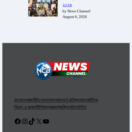
২০২৬
by News Channel
August 6, 2026
বাংলাদেশ
রাজনীতি
খেলাধুলা
অপরাধ
অর্থ-বানিজ্য
আন্তর্জাতিক
বিদ্যুৎ ও জ্বালানী
শিক্ষা
স্বাস্থ্য
প্রযুক্তি
লাইফস্টাইল
Facebook
Instagram
TikTok
X
YouTube