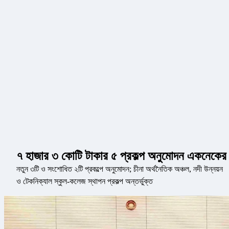
৭ হাজার ৩ কোটি টাকার ৫ প্রকল্প অনুমোদন একনেকের
নতুন ৩টি ও সংশোধিত ২টি প্রকল্পে অনুমোদন; চীনা অর্থনৈতিক অঞ্চল, নদী উন্নয়ন
ও টেকনিক্যাল স্কুল-কলেজ স্থাপন প্রকল্প অন্তর্ভুক্ত