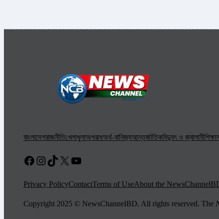
বাংলাদেশ
রাজনীতি
খেলাধুলা
অপরাধ
অর্থ-বানিজ্য
আন্তর্জাতিক
বিদ্যুৎ ও জ্বালানী
শিক্ষা
স
Facebook
Instagram
TikTok
X
YouTube
Privacy Policy
Contact
Terms of Use
About the NewsChannelB
Copyright 2025 © NewsChannelBD. All rights reserved. The
N