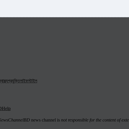
্বাস্থ্য
প্রযুক্তি
লাইফস্টাইল
D
Help
ewsChannelBD
news channel is
not responsible for the content of exte