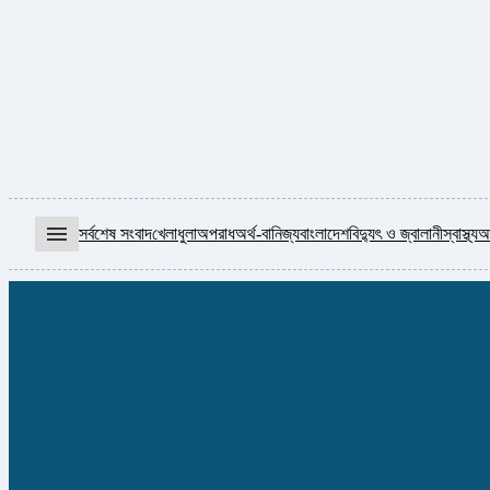
menu
সর্বশেষ সংবাদ
খেলাধুলা
অপরাধ
অর্থ-বানিজ্য
বাংলাদেশ
বিদ্যুৎ ও জ্বালানী
স্বাস্থ্য
আ