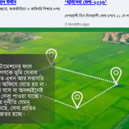
াল উদ্দীন
‘ভূমিসেবা মেলা-২০২৬’
্বচ্ছতা, জবাবদিহিতা ও কারিগরি শিক্ষার ওপর
দেশব্যাপী তিন দিনব্যাপী মেলা চলবে ২১ মে পর
3 months ago