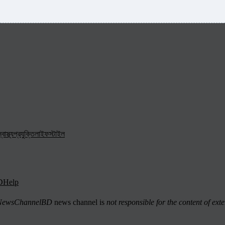
্বাস্থ্য
প্রযুক্তি
লাইফস্টাইল
D
Help
ewsChannelBD
news channel is
not responsible for the content of exte