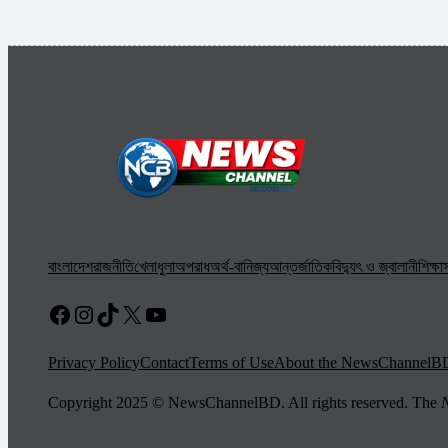
বাংলাদেশ
রাজনীতি
খেলাধুলা
অপরাধ
অর্থ-বানিজ্য
আন্তর্জাতিক
বিদ্যুৎ ও জ্বালানী
শিক্ষা
স
Facebook
Instagram
TikTok
X
YouTube
Privacy Policy
Contact
Terms of Use
About the NewsChannelB
Copyright 2025 © NewsChannelBD. All rights reserved. The
N