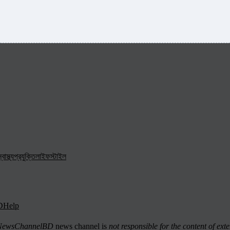
্বাস্থ্য
প্রযুক্তি
লাইফস্টাইল
D
Help
ewsChannelBD
news channel is
not responsible for the content of exte