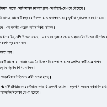
 জিয়ান’ নামের একটি জাহাজ চট্টগ্রাম বন্দর-এর বহির্নোঙরে এসে পৌঁছেছে।
িনি জানান, জাহাজটি শুক্রবার দিবাগত রাতে বঙ্গোপসাগরের কুতুবদিয়া চ্যানেলে অবস্থান নেয়।
ু করে। এর স্থানীয় এজেন্ট প্রাইড শিপিং লাইনস।
র টনের কিছু বেশি ডিজেল রয়েছে। এর মধ্যে প্রায় ৫ থেকে ৬ হাজার টন ডিজেল বহির্নোঙরে
পারেশন প্রয়োজন হবে।
িড়তে পারে।
 আরেকটি জাহাজ ২৭ হাজার ৩০০ টন ডিজেল নিয়ে পদ্মা অয়েলের ডলফিন জেটি-৬-এ খালাস
 এজেন্টও প্রাইড শিপিং লাইনস।
অগ্রাধিকার ভিত্তিতে বার্থিং দেওয়া হচ্ছে।
রুর পর এটি চট্টগ্রাম বন্দরে পৌঁছানো দশম ডিজেলবাহী জাহাজ। জ্বালানি সরবরাহ স্বাভাবিক রাখ
নি আমদানির উদ্যোগ নেওয়া হয়েছে।