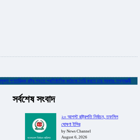
ণতান্ত্রিক রাষ্ট্র গড়তে প্রাতিষ্ঠানিক কাঠামো তৈরি করতে চায় সরকার: তথ্যমন্ত্রী
✮
নদ
সর্বশেষ সংবাদ
২০ আগস্ট রাষ্ট্রপতি নির্বাচন, তফসিল
ঘোষণা ইসির
by News Channel
August 6, 2026