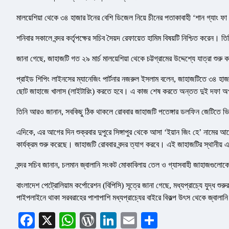
মালয়েশিয়া থেকে ৩৪ হাজার টনের বেশি ডিজেল নিয়ে চীনের পতাকাবাহী ‘শান গ্যাং ফা
শনিবার সকালে বন্দর কর্তৃপক্ষের সচিব সৈয়দ রেফায়েত হামিম বিষয়টি নিশ্চিত করেন। ত
জানা গেছে, জাহাজটি গত ২৯ মার্চ মালয়েশিয়া থেকে চট্টগ্রামের উদ্দেশ্যে যাত্রা শুর
প্রাইড শিপিং লাইনসের ম্যানেজিং পার্টনার নজরুল ইসলাম বলেন, জাহাজটিতে ৩৪ হাজা
ছোট জাহাজে খালাস (লাইটারিং) করতে হবে। এ কাজ শেষ করতে অন্তত দুই দফা অ
তিনি আরও জানান, সবকিছু ঠিক থাকলে রোববার জাহাজটি পতেঙ্গার ডলফিন জেটিতে ভ
এদিকে, এর আগের দিন শুক্রবার দুপুরে সিঙ্গাপুর থেকে আসা ‘ইয়ান জিং হে’ নামের
কার্যক্রম শুরু করেছে। জাহাজটি রোববার বন্দর ত্যাগ করবে। এই জাহাজটির স্থানীয়
বন্দর সচিব জানান, চলমান জ্বালানি সংকট মোকাবিলায় তেল ও গ্যাসবাহী জাহাজগুলোকে 
বাংলাদেশ পেট্রোলিয়াম কর্পোরেশন (বিপিসি) সূত্রে জানা গেছে, মধ্যপ্রাচ্যে যুদ্ধ শু
পাইপলাইনে থাকা সরবরাহের পাশাপাশি মধ্যপ্রাচ্যের বাইরে বিকল্প উৎস থেকে জ্বালা
Facebook
X
WhatsApp
WordPress
LinkedIn
Email
Share