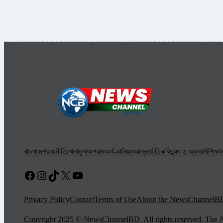
বাংলাদেশ
রাজনীতি
খেলাধুলা
অপরাধ
অর্থ-বানিজ্য
আন্তর্জাতিক
বিদ্যুৎ ও জ্বালানী
শিক্ষা
স
Facebook
Instagram
TikTok
X
YouTube
Privacy Policy
Contact
Terms of Use
About the NewsChannelB
Copyright 2025 © NewsChannelBD. All rights reserved. The
N