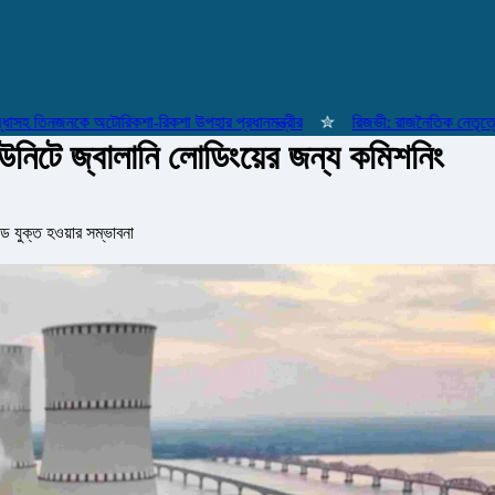
তিনজনকে অটোরিকশা-রিকশা উপহার প্রধানমন্ত্রীর
✮
রিজভী: রাজনৈতিক নেতৃত্বের মা
 ইউনিটে জ্বালানি লোডিংয়ের জন্য কমিশনিং
ে যুক্ত হওয়ার সম্ভাবনা