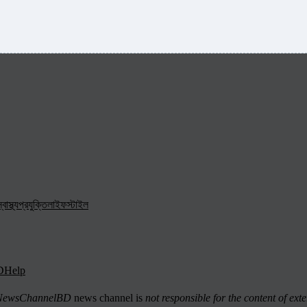
্বাস্থ্য
প্রযুক্তি
লাইফস্টাইল
D
Help
ewsChannelBD
news channel is
not responsible for the content of exte