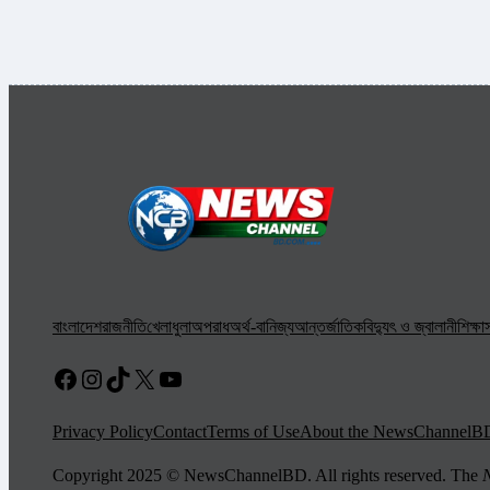
বাংলাদেশ
রাজনীতি
খেলাধুলা
অপরাধ
অর্থ-বানিজ্য
আন্তর্জাতিক
বিদ্যুৎ ও জ্বালানী
শিক্ষা
স
Facebook
Instagram
TikTok
X
YouTube
Privacy Policy
Contact
Terms of Use
About the NewsChannelB
Copyright 2025 © NewsChannelBD. All rights reserved. The
N