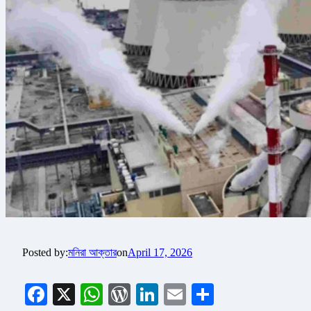
Posted by:
মনিরা আক্তার
on
April 17, 2026
Facebook
X
WhatsApp
WordPress
LinkedIn
Email
Share