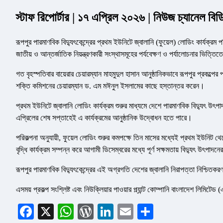
স্টাফ রিপোর্টার | ১৭ এপ্রিল ২০২৬ | নিউজ চ্যানেল বিড
রূপপুর পারমাণবিক বিদ্যুৎকেন্দ্রের প্রথম ইউনিটে জ্বালানি (ফুয়েল) লোডিং কার্যক্রম পর
জাতীয় ও আন্তর্জাতিক নিয়ন্ত্রণকারী সংস্থাসমূহের পর্যবেক্ষণ ও পর্যালোচনার ভিত্তি
গত বৃহস্পতিবার বায়েরার চেয়ারম্যান মাহমুদুল হাসান আনুষ্ঠানিকভাবে রূপপুর প্রকল্
শক্তি কমিশনের চেয়ারম্যান ড. এম মঈনুল ইসলামের কাছে হস্তান্তর করেন।
প্রথম ইউনিটে জ্বালানি লোডিং কার্যক্রম শুরুর মাধ্যমে দেশে পারমাণবিক বিদ্যুৎ উৎপা
এপ্রিলের শেষ সপ্তাহেই এ কার্যক্রমের আনুষ্ঠানিক উদ্বোধন হতে পারে।
পরিকল্পনা অনুযায়ী, ফুয়েল লোডিং শুরুর কমপক্ষে তিন মাসের মধ্যেই প্রথম ইউনিট থে
বৃদ্ধি কার্যক্রম সম্পন্ন করে আগামী ডিসেম্বরের মধ্যে পূর্ণ সক্ষমতায় বিদ্যুৎ উৎপাদনের
রূপপুর পারমাণবিক বিদ্যুৎকেন্দ্রের এই অগ্রগতি দেশের জ্বালানি নিরাপত্তা নিশ্চিতকর
এসময় প্রকল্প সংশ্লিষ্ট এবং নিউক্লিয়ার পাওয়ার প্ল্যান্ট কোম্পানি বাংলাদেশ লিমিট
Facebook
X
WhatsApp
WordPress
LinkedIn
Email
Share