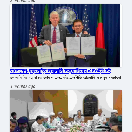
2 months ago
বাংলাদেশ-যুক্তরাষ্ট্র জ্বালানি সহযোগিতায় এমওইউ সই
জ্বালানি নিরাপত্তা জোরদার ও এলএনজি-এলপিজি আমদানিতে নতুন সম্ভাবনা
3 months ago