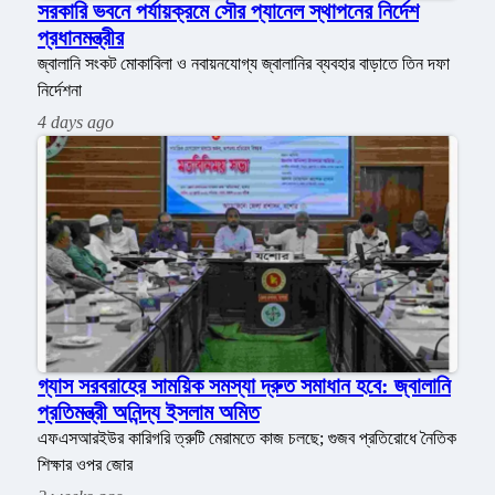
সরকারি ভবনে পর্যায়ক্রমে সৌর প্যানেল স্থাপনের নির্দেশ
প্রধানমন্ত্রীর
জ্বালানি সংকট মোকাবিলা ও নবায়নযোগ্য জ্বালানির ব্যবহার বাড়াতে তিন দফা
নির্দেশনা
4 days ago
গ্যাস সরবরাহের সাময়িক সমস্যা দ্রুত সমাধান হবে: জ্বালানি
প্রতিমন্ত্রী অনিন্দ্য ইসলাম অমিত
এফএসআরইউর কারিগরি ত্রুটি মেরামতে কাজ চলছে; গুজব প্রতিরোধে নৈতিক
শিক্ষার ওপর জোর