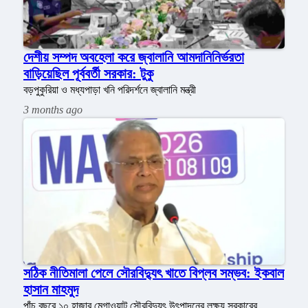
দেশীয় সম্পদ অবহেলা করে জ্বালানি আমদানিনির্ভরতা
বাড়িয়েছিল পূর্ববর্তী সরকার: টুকু
বড়পুকুরিয়া ও মধ্যপাড়া খনি পরিদর্শনে জ্বালানি মন্ত্রী
3 months ago
সঠিক নীতিমালা পেলে সৌরবিদ্যুৎ খাতে বিপ্লব সম্ভব: ইকবাল
হাসান মাহমুদ
পাঁচ বছরে ১০ হাজার মেগাওয়াট সৌরবিদ্যুৎ উৎপাদনের লক্ষ্য সরকারের