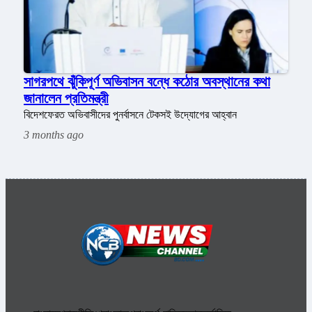
সাগরপথে ঝুঁকিপূর্ণ অভিবাসন বন্ধে কঠোর অবস্থানের কথা
জানালেন প্রতিমন্ত্রী
বিদেশফেরত অভিবাসীদের পুনর্বাসনে টেকসই উদ্যোগের আহ্বান
3 months ago