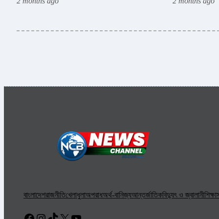
2 months ago
2 months ago
বাংলাদেশ
রাজনীতি
খেলাধুলা
অপরাধ
অর্থ-বানিজ্য
আন্তর্জাতিক
বিদ্যুৎ ও জ্বালানী
শিক্ষা
স
Facebook
Instagram
TikTok
X
YouTube