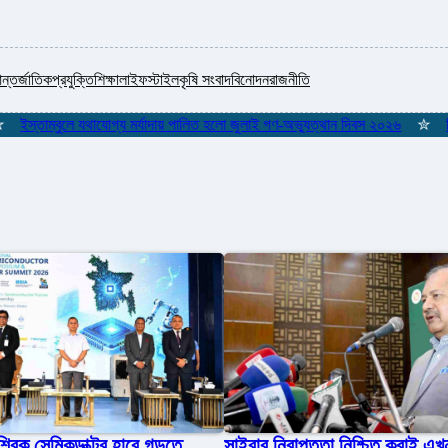
ন্তর্জাতিক
প্রযুক্তি
শিক্ষা
লাইফস্টাইল
কৃষি সংবাদ
বিনোদন
রাজনীতি
স্তাম্বুলে যথাযোগ্য মর্যাদায় পালিত হলো জুলাই গণ-অভ্যুত্থান দিবস ২০২৬
✮
শিকলমু
্বিক সেমিকন্ডাক্টর হাবে গড়তে
সাইবার নিরাপত্তা নিশ্চিত করাই এখন