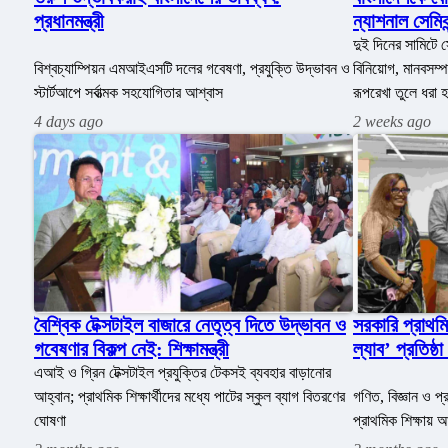
প্রধানমন্ত্রী
ন্যাশনাল সেমিক
সামিট-২০২৬ উদ
দুই দিনের সামিটে স
বিশ্বচ্যাম্পিয়ন এমআইএসটি দলের গবেষণা, প্রযুক্তি উদ্ভাবন ও
বিনিয়োগ, মানবসম্
স্টার্টআপে সর্বাত্মক সহযোগিতার আশ্বাস
রূপরেখা তুলে ধরা 
4 days ago
2 weeks ago
বৈশ্বিক টেক্সটাইল বাজারে নেতৃত্ব দিতে উদ্ভাবন ও
সরকারি প্রাথমিক
গবেষণার বিকল্প নেই: শিক্ষামন্ত্রী
ল্যাব’ প্রতিষ্
এআই ও গ্রিন টেক্সটাইল প্রযুক্তির টেকসই ব্যবহার বাড়ানোর
আহ্বান; প্রাথমিক শিক্ষার্থীদের মধ্যে পাটের স্কুল ব্যাগ বিতরণের
গণিত, বিজ্ঞান ও প্
ঘোষণা
প্রাথমিক শিক্ষায়