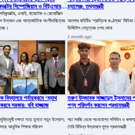
ন্ডাক্টর সিম্পোজিয়াম ও বিইএআর
চ্যালেঞ্জ: তথ্যমন্ত্রী
্বোধন করলেন প্রধানমন্ত্রী
েমিকন্ডাক্টর, এআই, বায়োটেক ও রোবোটিক্সে
পদ উন্নয়ন এবং আন্তর্জাতিক অংশীদারিত্বের
আনসার বাহিনীর ‘প্রান্তিক কণ্ঠস্বর’ মিডিয়
হচ্ছে।
ডিজিটাল নেতৃত্বের ওপর জোর
1 month ago
 বিদ্যালয়ে পর্যায়ক্রমে ‘ম্যাথ
তরুণ উদ্ভাবক সাজ্জাদুল ইসলামের প
ঠা করবে সরকার: ববি হাজ্জাজ
পণ্য পরিদর্শন করলেন প্রধানমন্ত্রী
রযুক্তিমুখী দক্ষতা গড়ে তুলতে নতুন উদ্যোগ;
পচা সবজি থেকে পচনযোগ্য পলিথিন ও কলাগাছ
 আসছে আধুনিক শিক্ষার পরিবেশ
তৈরি বিভিন্ন উদ্ভাবনে মুগ্ধ প্রধানমন্ত্রী