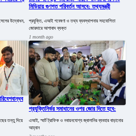
মিডিয়ায় গুণগত পরিবর্তন আসবে: তথ্যমন্ত্রী
া সেলের উদ্বোধন,
প্রযুক্তি, এআই গবেষণা ও তথ্য ব্যবস্থাপনায় সহযোগিতা
জোরদারে আশাবাদ ব্যক্ত
1 month ago
রিবেশবান্ধব
প্রযুক্তিনির্ভর সমাধানের ওপর জোর দিতে হবে:
ের তন্তু দিয়ে
এআই, স্মার্ট ট্রাফিক ও নবায়নযোগ্য জ্বালানির ব্যবহার বাড়ানোর
আহ্বান