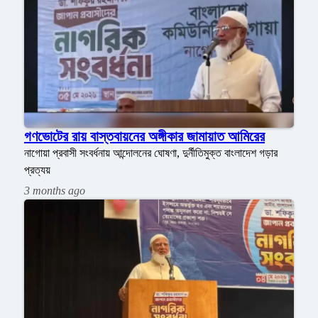
গণভোটের রায় বাস্তবায়নের অঙ্গীকার জামায়াত আমিরের
নাগোয়া প্রবাসী সংবর্ধনায় আন্দোলনের ঘোষণা, দুর্নীতিমুক্ত বাংলাদেশ গড়ার
প্রত্যয়
3 months ago